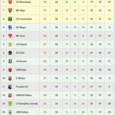
1
CR Bélouizdad
79
38
22
13
3
70
25
45
7
MC Alger
57
38
15
12
11
55
42
13
8
CS Constantine
57
38
15
12
11
43
31
12
9
NC Magra
52
38
14
10
14
37
40
-3
6
MC Oran
60
38
15
15
8
51
37
14
5
JS Kabylie
61
38
17
10
11
44
33
11
2
ES Sétif
71
38
21
8
9
67
30
37
3
JS Saoura
69
38
20
9
9
61
30
31
4
USM Alger
65
38
19
8
11
60
38
22
10
O Médéa
51
38
13
12
13
40
42
-2
11
Paradou AC
50
38
13
11
14
51
51
0
18
USM Bel Abbes
38
38
9
11
18
32
57
-25
19
CA Bordj Bou Arreridj
22
38
4
10
24
29
67
-38
20
JSM Skikda
18
38
5
3
30
17
72
-55