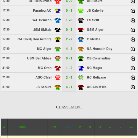
CR Bélouizdad
4 - 2
US Biskra
17:30
Paradou AC
0 - 1
JS Kabylie
17:30
WA Tlemcen
1 - 0
ES Sétif
17:30
JSM Skikda
0 - 3
USM Alger
17:30
CA Bordj Bou Arreridj
2 - 2
O Médéa
17:30
MC Alger
4 - 4
NA Hussein Dey
17:30
USM Bel Abbes
0 - 1
CS Constantine
21:00
MC Oran
1 - 2
NC Magra
21:00
ASO Chlef
2 - 1
RC Rélizane
21:00
JS Saoura
4 - 1
AS Aïn M'lila
21:00
CLASSEMENT
#
Club
Pts
J.
V
N
D
+
-
+/-