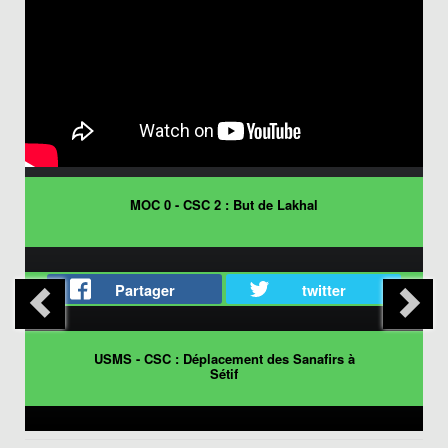
MOC 0 - CSC 2 : But de Lakhal
Partager
twitter
USMS - CSC : Déplacement des Sanafirs à
Sétif