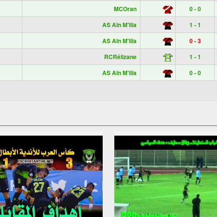
MCOran
0 - 0
AS Aïn M'lila
1 - 1
AS Aïn M'lila
0 - 3
RCRélizane
1 - 1
AS Aïn M'lila
0 - 0