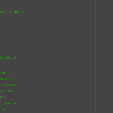
aff CSConstantine
022/2023
O
taff
 du CSC
& classement
gérie 2023
SERVE
& classement
taff