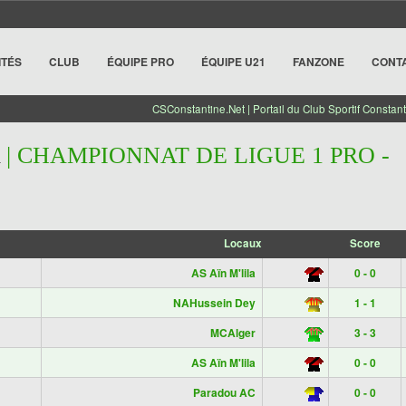
ITÉS
CLUB
ÉQUIPE PRO
ÉQUIPE U21
FANZONE
CONT
CSConstantine.Net | Portail du Club Sportif Constant
| CHAMPIONNAT DE LIGUE 1 PRO -
Locaux
Score
AS Aïn M'lila
0 - 0
NAHussein Dey
1 - 1
MCAlger
3 - 3
AS Aïn M'lila
0 - 0
Paradou AC
0 - 0