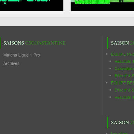
SAISONS
CSCONSTANTINE
SAISON
2
ÉQUIPE PR
Matchs Ligue 1 Pro
Résultats 
Archives
Calendrier
Effectif & S
ÉQUIPE RÉ
Effectif & S
Résultats 
SAISON
2
Les clubs