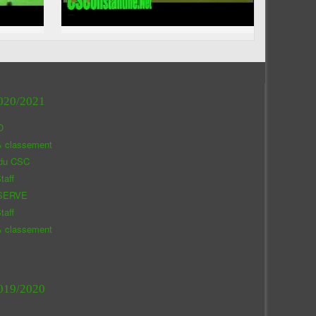
020/2021
O
& classement
 du CSC
taff
SERVE
taff
& classement
019/2020