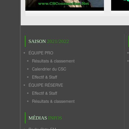
SAISON
2021/2022
ÉQUIPE PRO
Résultats & classement
Calendrier du CSC
Effectif & Staff
ÉQUIPE RÉSERVE
Effectif & Staff
Résultats & classement
MÉDIAS
INFOS