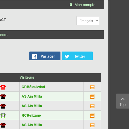
Mon compte
ACT
inois
Partager
twitter
Visiteurs
CRBélouizdad
AS Aïn M'lila
Top
AS Aïn M'lila
RCRélizane
AS Aïn M'lila