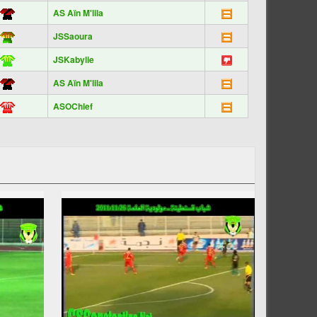
AS Aïn M'lila
JSSaoura
JSKabylie
AS Aïn M'lila
ASOChlef