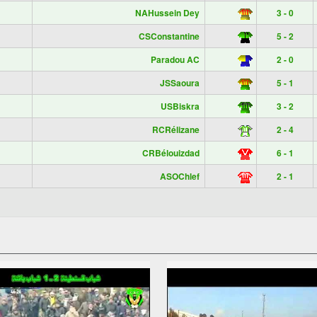
NAHussein Dey
3 - 0
CSConstantine
5 - 2
Paradou AC
2 - 0
JSSaoura
5 - 1
USBiskra
3 - 2
RCRélizane
2 - 4
CRBélouizdad
6 - 1
ASOChlef
2 - 1