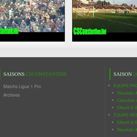
SAISONS
CSCONSTANTINE
SAISON
2
ÉQUIPE PR
Matchs Ligue 1 Pro
Résultats 
Archives
Calendrier
Effectif & S
ÉQUIPE RÉ
Effectif & S
Résultats 