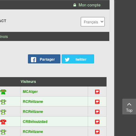
Mon compte
ACT
inois
Partager
twitter
Visiteurs
MCAlger
RCRélizane
Top
RCRélizane
CRBélouizdad
RCRélizane