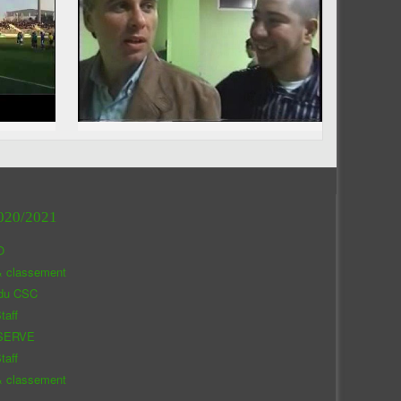
020/2021
O
& classement
 du CSC
taff
SERVE
taff
& classement