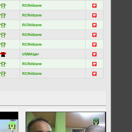
RCRélizane
RCRélizane
RCRélizane
RCRélizane
RCRélizane
USMAlger
RCRélizane
RCRélizane