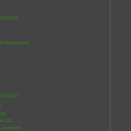
019/2020
aff CSConstantine
022/2023
O
taff
 du CSC
& classement