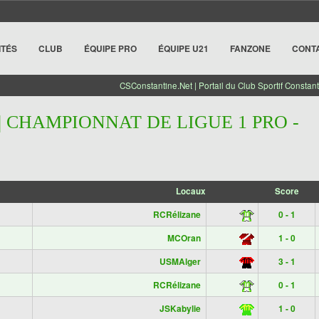
ITÉS
CLUB
ÉQUIPE PRO
ÉQUIPE U21
FANZONE
CONT
CSConstantine.Net | Portail du Club Sportif Constant
| CHAMPIONNAT DE LIGUE 1 PRO -
Locaux
Score
RCRélizane
0 - 1
MCOran
1 - 0
USMAlger
3 - 1
RCRélizane
0 - 1
JSKabylie
1 - 0