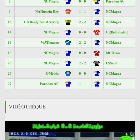
8
NCMagra
0 - 0
Paradou AC
9
NAHussein Dey
1 - 1
NCMagra
13
CA Bordj Bou Arreridj
2 - 2
NCMagra
14
NCMagra
0 - 0
CRBélouizdad
16
WATlemcen
2 - 2
NCMagra
19
NCMagra
0 - 0
MCOran
23
NCMagra
2 - 2
ESSétif
25
OMédéa
0 - 0
NCMagra
27
Paradou AC
1 - 1
NCMagra
VIDÉOTHÈQUE