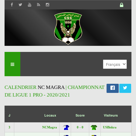
CALENDRIER
NC MAGRA
| CHAMPIONNAT
DE LIGUE 1 PRO - 2020/2021
';
J
Locaux
Score
Visiteurs
3
NCMagra
0 - 0
USBiskra