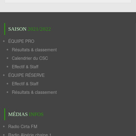
SAISON
2021/2022
ÉQUIPE PRO
Résultats & classement
Calendrier du CSC
Effectif & Staff
ÉQUIPE RÉSERVE
Effectif & Staff
Résultats & classement
MÉDIAS
INFOS
Radio Cirta FM
Radio Algérie chaine 1