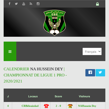
CALENDRIER
NA HUSSEIN DEY
|
CHAMPIONNAT DE LIGUE 1 PRO -
2020/2021
';
J
Locaux
Score
Visiteurs
4
CRBélouizdad
2 - 0
NAHussein Dey