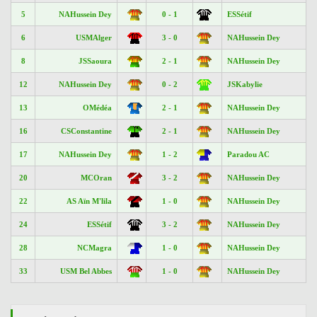
5
NAHussein Dey
0 - 1
ESSétif
6
USMAlger
3 - 0
NAHussein Dey
8
JSSaoura
2 - 1
NAHussein Dey
12
NAHussein Dey
0 - 2
JSKabylie
13
OMédéa
2 - 1
NAHussein Dey
16
CSConstantine
2 - 1
NAHussein Dey
17
NAHussein Dey
1 - 2
Paradou AC
20
MCOran
3 - 2
NAHussein Dey
22
AS Aïn M'lila
1 - 0
NAHussein Dey
24
ESSétif
3 - 2
NAHussein Dey
28
NCMagra
1 - 0
NAHussein Dey
33
USM Bel Abbes
1 - 0
NAHussein Dey