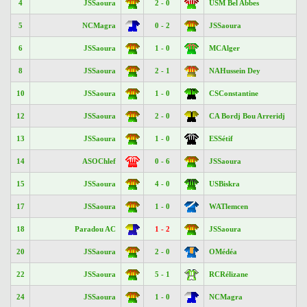
4
JSSaoura
2 - 0
USM Bel Abbes
5
NCMagra
0 - 2
JSSaoura
6
JSSaoura
1 - 0
MCAlger
8
JSSaoura
2 - 1
NAHussein Dey
10
JSSaoura
1 - 0
CSConstantine
12
JSSaoura
2 - 0
CA Bordj Bou Arreridj
13
JSSaoura
1 - 0
ESSétif
14
ASOChlef
0 - 6
JSSaoura
15
JSSaoura
4 - 0
USBiskra
17
JSSaoura
1 - 0
WATlemcen
18
Paradou AC
1 - 2
JSSaoura
20
JSSaoura
2 - 0
OMédéa
22
JSSaoura
5 - 1
RCRélizane
24
JSSaoura
1 - 0
NCMagra