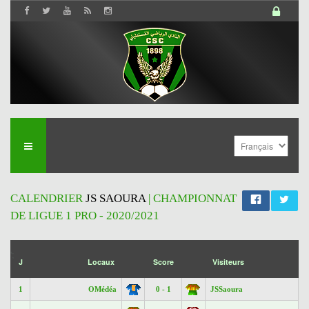
CALENDRIER
JS SAOURA
| CHAMPIONNAT
DE LIGUE 1 PRO - 2020/2021
';
J
Locaux
Score
Visiteurs
1
OMédéa
0 - 1
JSSaoura