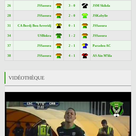
26
JSSaoura
3 - 0
JSM Skikda
28
JSSaoura
2 - 0
JSKabylie
31
CA Bordj Bou Arreridj
0 - 1
JSSaoura
34
USBiskra
1 - 2
JSSaoura
37
JSSaoura
2 - 1
Paradou AC
38
JSSaoura
4 - 1
AS Aïn M'lila
VIDÉOTHÈQUE