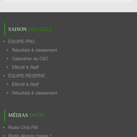
SAISON
2021/2022
ÉQUIPE PRO
Résultats & classement
Calendrier du CSC
Effectif & Staff
ÉQUIPE RÉSERVE
Effectif & Staff
Résultats & classement
MÉDIAS
INFOS
Radio Cirta FM
Radio Algérie chaine 1