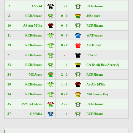
2
ESSétif
1 - 1
RCRélizane
3
RCRélizane
0 - 0
JSSaoura
10
AS Aïn M'lila
0 - 0
RCRélizane
11
RCRélizane
0 - 0
WATlemcen
19
RCRélizane
0 - 0
ASOChlef
21
RCRélizane
-
ESSétif
23
RCRélizane
1 - 1
CA Bordj Bou Arreridj
24
MCAlger
2 - 2
RCRélizane
29
RCRélizane
1 - 1
AS Aïn M'lila
34
RCRélizane
0 - 0
NAHussein Dey
35
USM Bel Abbes
2 - 2
RCRélizane
37
OMédéa
1 - 1
RCRélizane