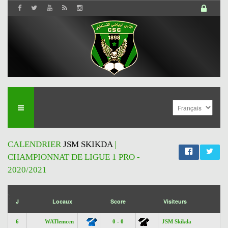
CALENDRIER
JSM SKIKDA
|
CHAMPIONNAT DE LIGUE 1 PRO -
2020/2021
';
J
Locaux
Score
Visiteurs
6
WATlemcen
0 - 0
JSM Skikda