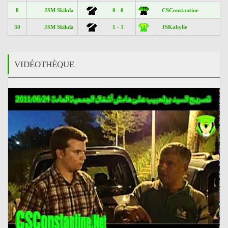
8
JSM Skikda
0 - 0
CSConstantine
30
JSM Skikda
1 - 1
JSKabylie
VIDÉOTHÈQUE