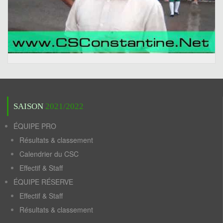
SAISON
2021/2022
ÉQUIPE PRO
Résultats & classement
Calendrier du CSC
Effectif & Staff
ÉQUIPE RÉSERVE
Effectif & Staff
Résultats & classement