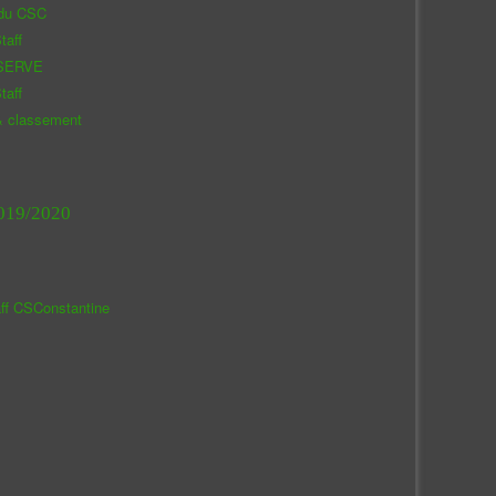
 du CSC
taff
SERVE
taff
& classement
019/2020
aff CSConstantine