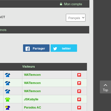
Mon compte
ACT
inois
Partager
twitter
Visiteurs
WATlemcen
WATlemcen
Top
WATlemcen
JSKabylie
Paradou AC