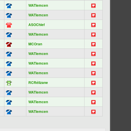
WATlemcen
WATlemcen
ASOChlef
WATlemcen
MCOran
WATlemcen
WATlemcen
WATlemcen
RCRélizane
WATlemcen
WATlemcen
WATlemcen