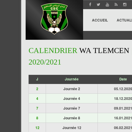
ACCUEIL
ACTUAL
CALENDRIER
WA TLEMCEN
2020/2021
J
Journée
Date
';
2
Journée 2
05.12.202
4
Journée 4
18.12.202
7
Journée 7
09.01.202
8
Journée 8
16.01.202
12
Journée 12
06.02.202