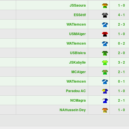
1
JSSaoura
1 - 0
1
ESSétif
4 - 1
1
WATlemcen
2 - 3
1
USMAlger
1 - 0
1
WATlemcen
0 - 2
1
USBiskra
2 - 0
1
JSKabylie
3 - 2
1
MCAlger
2 - 1
1
WATlemcen
0 - 1
1
Paradou AC
1 - 0
1
NCMagra
2 - 1
1
NAHussein Dey
1 - 0