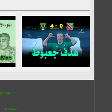
020/2021
O
& classement