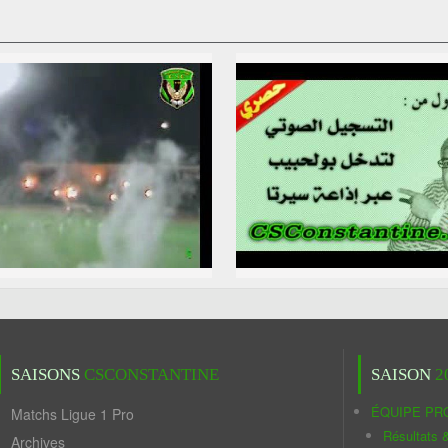
SAISONS
CSCONSTANTINE
SAISON
2
ÉQUIPE PR
Matchs Ligue 1 Pro
Résultats 
Archives