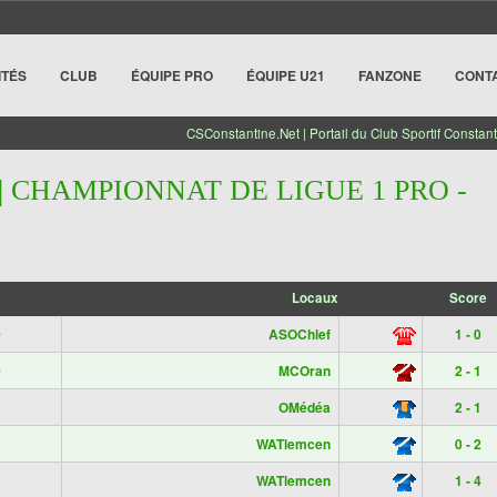
ITÉS
CLUB
ÉQUIPE PRO
ÉQUIPE U21
FANZONE
CONT
CSConstantine.Net | Portail du Club Sportif Constant
| CHAMPIONNAT DE LIGUE 1 PRO -
Locaux
Score
0
ASOChlef
1 - 0
0
MCOran
2 - 1
1
OMédéa
2 - 1
1
WATlemcen
0 - 2
1
WATlemcen
1 - 4