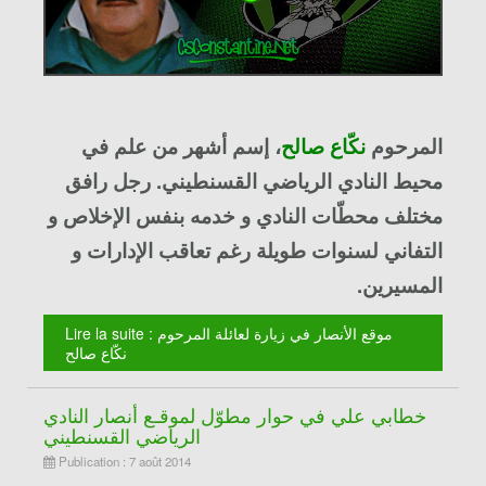
المرحوم
نكّاع صالح
، إسم أشهر من علم في
محيط
النادي الرياضي القسنطيني
. رجل رافق
مختلف محطّات النادي و خدمه بنفس الإخلاص و
التفاني لسنوات طويلة رغم تعاقب الإدارات و
المسيرين
.
Lire la suite : موقع الأنصار في زيارة لعائلة المرحوم
نكّاع صالح
خطابي علي في حوار مطوّل لموقـع أنصار النادي
الرياضي القسنطيني
Publication : 7 août 2014