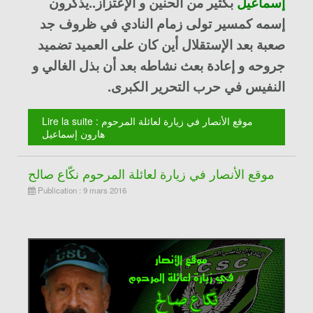
إسماعيل
بكثير من الحنين و الإعتزاز..يذكرون
إسمه كمسير تولى زمام النادي في ظروف جد
صعبة بعد الإستقلال أين كان على العميد تضميد
جروحه و إعادة بعث نشاطه بعد أن بذل الغالي و
النفيس في حرب التحرير الكبرى
.
Lire la suite : موقع الأنصار في زيارة لعائلة المرحوم
هارون إسماعيل
موقع الأنصار في زيارة لعائلة المرحوم نكّاع صالح
Publication : 9 mars 2016