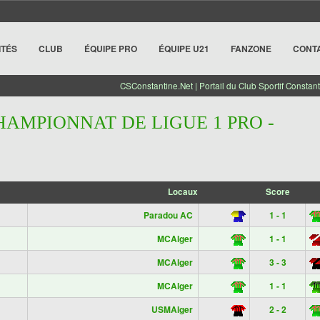
ITÉS
CLUB
ÉQUIPE PRO
ÉQUIPE U21
FANZONE
CONT
CSConstantine.Net | Portail du Club Sportif Constant
HAMPIONNAT DE LIGUE 1 PRO -
Locaux
Score
Paradou AC
1 - 1
MCAlger
1 - 1
MCAlger
3 - 3
MCAlger
1 - 1
USMAlger
2 - 2