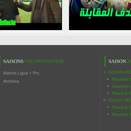
SAISONS
CSCONSTANTINE
SAISON
2
ÉQUIPE PR
Matchs Ligue 1 Pro
Résultats 
Archives
Calendrier
Effectif & S
ÉQUIPE RÉ
Effectif & S
Résultats 