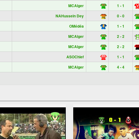
MCAlger
1 - 1
NAHussein Dey
0 - 0
OMédéa
1 - 1
MCAlger
2 - 2
MCAlger
2 - 2
ASOChlef
1 - 1
MCAlger
4 - 4