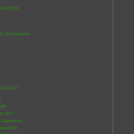
019/2020
aff CSConstantine
022/2023
O
taff
 du CSC
& classement
gérie 2023