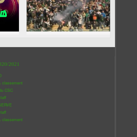
020/2021
O
& classement
 du CSC
taff
SERVE
taff
& classement