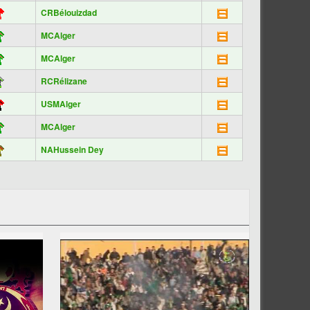
CRBélouizdad
MCAlger
MCAlger
RCRélizane
USMAlger
MCAlger
NAHussein Dey