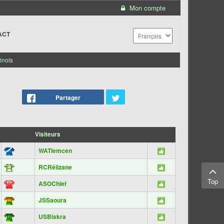
Mon compte
ACT
inois
Partager
Visiteurs
WATlemcen
RCRélizane
Top
ASOChlef
JSSaoura
USBiskra