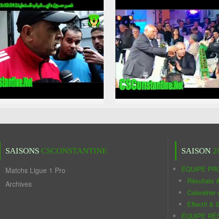
SAISONS
CSCONSTANTINE
SAISON
2
ÉQUIPE PR
Matchs Ligue 1 Pro
Résultats 
Archives
Calendrier
Effectif & S
ÉQUIPE RÉ