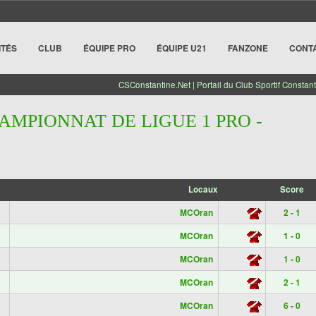
ITÉS
CLUB
ÉQUIPE PRO
ÉQUIPE U21
FANZONE
CONT
CSConstantine.Net | Portail du Club Sportif Constant
AMPIONNAT DE LIGUE 1 PRO -
Locaux
Score
MCOran
2 - 1
MCOran
1 - 0
MCOran
1 - 0
MCOran
2 - 1
MCOran
6 - 0