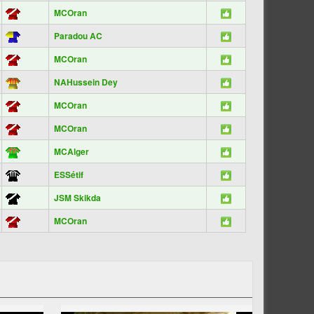
MCOran
Paradou AC
MCOran
NAHussein Dey
MCOran
MCOran
MCAlger
ESSétif
JSM Skikda
MCOran