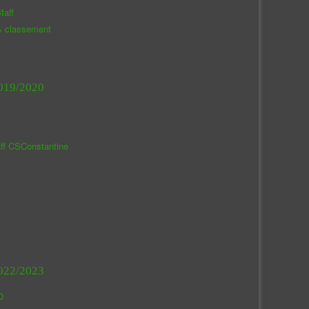
taff
& classement
019/2020
aff CSConstantine
022/2023
O