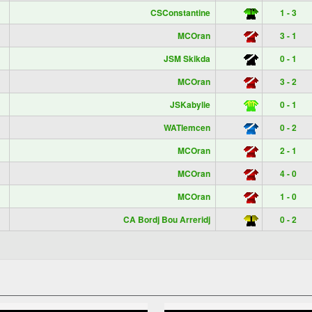
CSConstantine
1 - 3
MCOran
3 - 1
JSM Skikda
0 - 1
MCOran
3 - 2
JSKabylie
0 - 1
WATlemcen
0 - 2
MCOran
2 - 1
MCOran
4 - 0
MCOran
1 - 0
CA Bordj Bou Arreridj
0 - 2