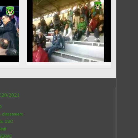
020/2021
O
& classement
 du CSC
taff
SERVE