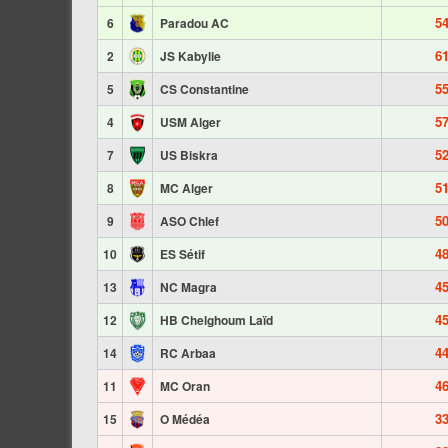
5
6
Paradou AC
6
2
JS Kabylie
5
5
CS Constantine
5
4
USM Alger
5
7
US Biskra
5
8
MC Alger
5
9
ASO Chlef
4
10
ES Sétif
4
13
NC Magra
4
12
HB Chelghoum Laïd
4
14
RC Arbaa
4
11
MC Oran
3
15
O Médéa