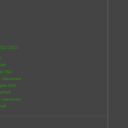
022/2023
O
taff
 du CSC
& classement
gérie 2023
SERVE
& classement
taff