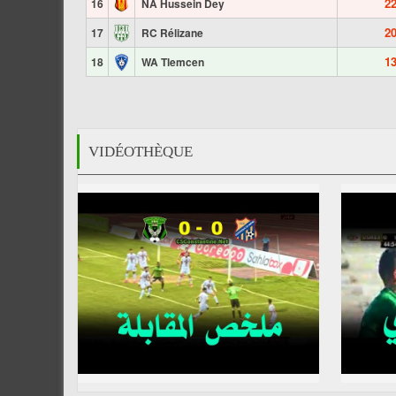
2
16
NA Hussein Dey
2
17
RC Rélizane
1
18
WA Tlemcen
VIDÉOTHÈQUE