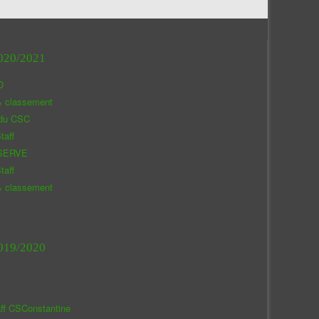
020/2021
O
& classement
 du CSC
taff
SERVE
taff
& classement
019/2020
aff CSConstantine