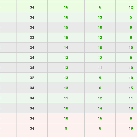
4
34
16
6
12
1
34
16
13
5
5
34
15
10
9
7
33
15
12
6
2
34
14
10
10
1
34
13
12
9
0
34
13
11
10
8
32
13
9
10
5
34
13
6
15
5
34
11
12
11
4
34
10
14
10
6
34
10
16
8
3
34
9
6
19