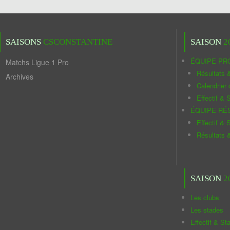
SAISONS
CSCONSTANTINE
SAISON
2
ÉQUIPE PR
Matchs Ligue 1 Pro
Résultats 
Archives
Calendrier
Effectif & S
ÉQUIPE RÉ
Effectif & S
Résultats 
SAISON
2
Les clubs
Les stades
Effectif & St