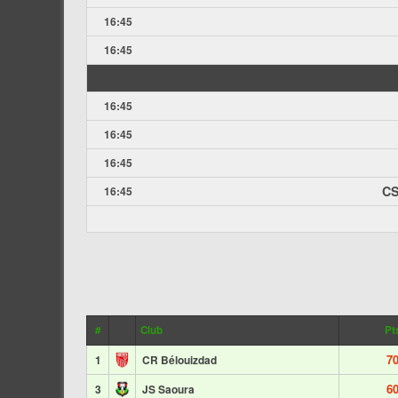
16:45
16:45
16:45
16:45
16:45
CS
16:45
#
Club
Pt
7
1
CR Bélouizdad
6
3
JS Saoura