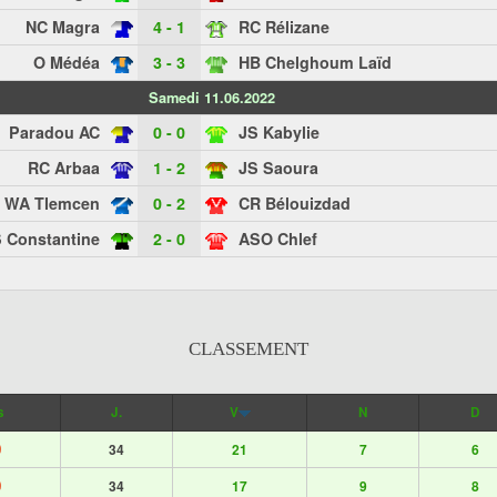
NC Magra
4 - 1
RC Rélizane
O Médéa
3 - 3
HB Chelghoum Laïd
Samedi 11.06.2022
Paradou AC
0 - 0
JS Kabylie
RC Arbaa
1 - 2
JS Saoura
WA Tlemcen
0 - 2
CR Bélouizdad
 Constantine
2 - 0
ASO Chlef
CLASSEMENT
s
J.
V
N
D
0
34
21
7
6
0
34
17
9
8