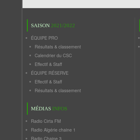
SAISON
2021/2022
ÉQUIPE PRO
Résultats & classement
Calendrier du CSC
Effectif & Staff
ÉQUIPE RÉSERVE
Effectif & Staff
Résultats & classement
MÉDIAS
INFOS
Radio Cirta FM
Radio Algérie chaine 1
Radio Chaine 3