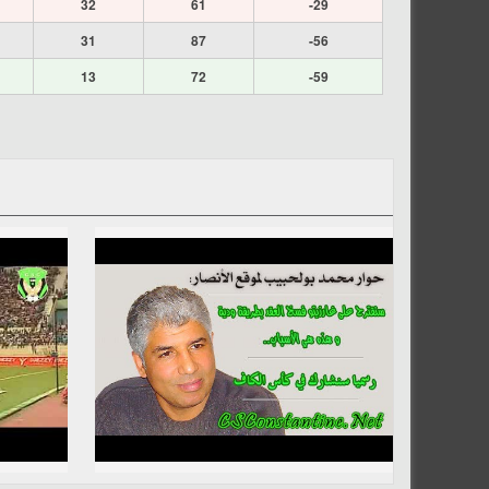
32
61
-29
31
87
-56
13
72
-59