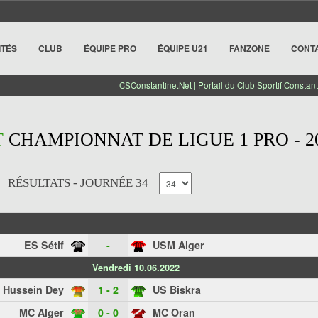
ITÉS
CLUB
ÉQUIPE PRO
ÉQUIPE U21
FANZONE
CONT
CSConstantine.Net | Portail du Club Sportif Constant
T
CHAMPIONNAT DE LIGUE 1 PRO - 20
RÉSULTATS - JOURNÉE 34
ES Sétif
_ - _
USM Alger
Vendredi 10.06.2022
 Hussein Dey
1 - 2
US Biskra
MC Alger
0 - 0
MC Oran