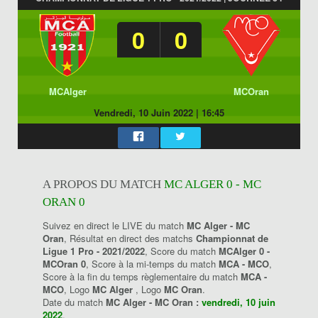
0
0
MCAlger
MCOran
Vendredi, 10 Juin 2022
|
16:45
A PROPOS DU MATCH
MC ALGER 0 - MC
ORAN 0
Suivez en direct le LIVE du match
MC Alger - MC
Oran
, Résultat en direct des matchs
Championnat de
Ligue 1 Pro - 2021/2022
, Score du match
MCAlger 0 -
MCOran 0
, Score à la mi-temps du match
MCA - MCO
,
Score à la fin du temps règlementaire du match
MCA -
MCO
, Logo
MC Alger
, Logo
MC Oran
.
Date du match
MC Alger - MC Oran :
vendredi, 10 juin
2022
.