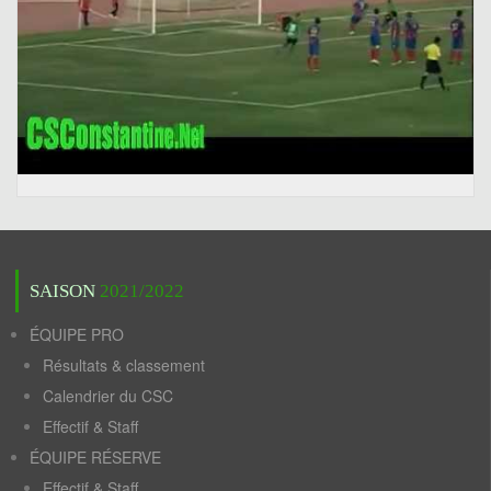
SAISON
2021/2022
ÉQUIPE PRO
Résultats & classement
Calendrier du CSC
Effectif & Staff
ÉQUIPE RÉSERVE
Effectif & Staff