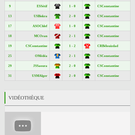
9
ESSétif
1 - 0
CSConstantine
13
USBiskra
2 - 0
CSConstantine
17
ASOChlef
1 - 0
CSConstantine
18
MCOran
2 - 1
CSConstantine
19
CSConstantine
1 - 2
CRBélouizdad
25
OMédéa
2 - 1
CSConstantine
29
JSSaoura
2 - 0
CSConstantine
31
USMAlger
2 - 0
CSConstantine
VIDÉOTHÈQUE