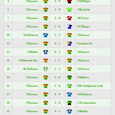
3
JSSaoura
1 - 0
USMAlger
5
JSSaoura
1 - 0
JSKabylie
7
JSSaoura
2 - 0
MCOran
9
JSSaoura
1 - 0
NCMagra
10
WATlemcen
2 - 3
JSSaoura
13
JSSaoura
4 - 1
Paradou AC
14
OMédéa
0 - 3
JSSaoura
16
NAHussein Dey
1 - 2
JSSaoura
18
RCRélizane
1 - 2
JSSaoura
19
JSSaoura
2 - 0
USBiskra
21
JSSaoura
5 - 0
HB Chelghoum Laïd
27
JSSaoura
6 - 0
WATlemcen
29
JSSaoura
2 - 0
CSConstantine
31
JSSaoura
4 - 1
OMédéa