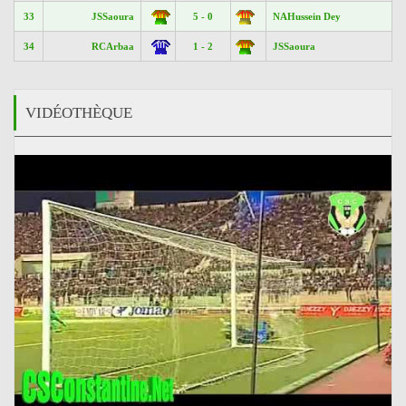
33
JSSaoura
5 - 0
NAHussein Dey
34
RCArbaa
1 - 2
JSSaoura
VIDÉOTHÈQUE