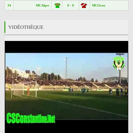
34
MCAlger
0 - 0
MCOran
VIDÉOTHÈQUE