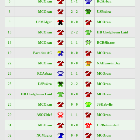
6
MCOran
1 - 1
RCArbaa
8
MCOran
2 - 2
USBiskra
9
USMAlger
0 - 0
MCOran
10
MCOran
2 - 2
HB Chelghoum Laïd
13
MCOran
1 - 1
RCRélizane
19
Paradou AC
0 - 0
MCOran
22
MCOran
0 - 0
NAHussein Dey
23
RCArbaa
1 - 1
MCOran
25
USBiskra
2 - 2
MCOran
27
HB Chelghoum Laïd
0 - 0
MCOran
28
MCOran
0 - 0
JSKabylie
29
ASOChlef
1 - 1
MCOran
31
MCOran
0 - 0
CRBélouizdad
32
NCMagra
0 - 0
MCOran