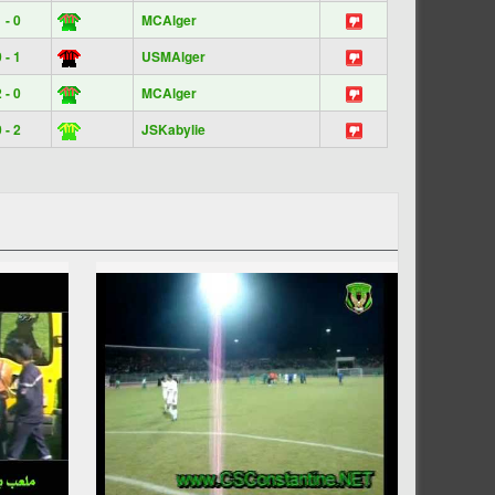
 - 0
MCAlger
 - 1
USMAlger
 - 0
MCAlger
 - 2
JSKabylie