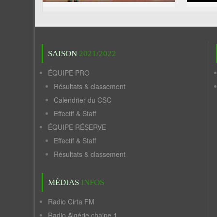
SAISON
2021/2022
ÉQUIPE PRO
Résultats & classement
Calendrier du CSC
Effectif & Staff
ÉQUIPE RÉSERVE
Effectif & Staff
Résultats & classement
MÉDIAS
INFOS
Radio Cirta FM
Radio Algérie chaine 1