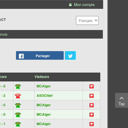
Mon compte
ACT
inois
Partager
core
Visiteurs
 - 0
MCAlger
 - 2
ASOChlef
Top
 - 0
MCAlger
 - 0
MCAlger
 - 1
MCAlger