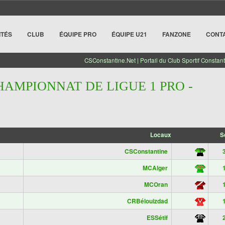
ITÉS
CLUB
ÉQUIPE PRO
ÉQUIPE U21
FANZONE
CONT
CSConstantine.Net | Portail du Club Sportif Constant
HAMPIONNAT DE LIGUE 1 PRO -
Locaux
S
CSConstantine
3
MCAlger
1
MCOran
1
CRBélouizdad
1
ESSétif
2