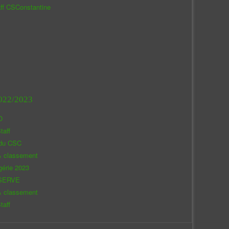
aff CSConstantine
022/2023
O
taff
 du CSC
& classement
gérie 2023
SERVE
& classement
taff