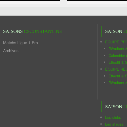
SAISONS
CSCONSTANTINE
SAISON
2
ÉQUIPE PR
Matchs Ligue 1 Pro
Résultats 
Archives
Calendrier
Effectif & S
ÉQUIPE RÉ
Effectif & S
Résultats 
SAISON
2
Les clubs
Les stades