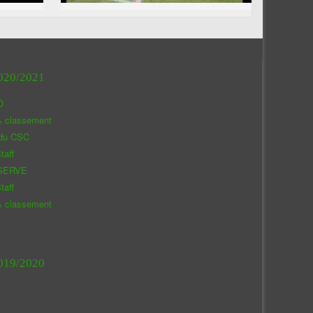
020/2021
O
& classement
 du CSC
taff
SERVE
taff
& classement
019/2020