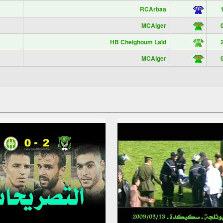
RCArbaa
1
MCAlger
0
HB Chelghoum Laïd
2
MCAlger
0