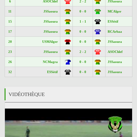
6
ASOChlef
2 - 2
JSSaoura
11
JSSaoura
0 - 0
MCAlger
15
JSSaoura
1 - 1
ESSétif
17
JSSaoura
0 - 0
RCArbaa
20
USMAlger
0 - 0
JSSaoura
23
JSSaoura
2 - 2
ASOChlef
26
NCMagra
0 - 0
JSSaoura
32
ESSétif
0 - 0
JSSaoura
VIDÉOTHÈQUE