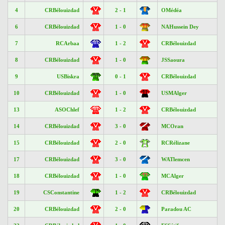
4
CRBélouizdad
2 - 1
OMédéa
6
CRBélouizdad
1 - 0
NAHussein Dey
7
RCArbaa
1 - 2
CRBélouizdad
8
CRBélouizdad
1 - 0
JSSaoura
9
USBiskra
0 - 1
CRBélouizdad
10
CRBélouizdad
1 - 0
USMAlger
13
ASOChlef
1 - 2
CRBélouizdad
14
CRBélouizdad
3 - 0
MCOran
15
CRBélouizdad
2 - 0
RCRélizane
17
CRBélouizdad
3 - 0
WATlemcen
18
CRBélouizdad
1 - 0
MCAlger
19
CSConstantine
1 - 2
CRBélouizdad
20
CRBélouizdad
2 - 0
Paradou AC