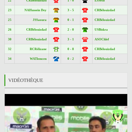
22
CRBélouizdad
1 - 0
ESSétif
23
NAHussein Dey
3 - 5
CRBélouizdad
25
JSSaoura
0 - 1
CRBélouizdad
26
CRBélouizdad
2 - 0
USBiskra
30
CRBélouizdad
3 - 1
ASOChlef
32
RCRélizane
0 - 8
CRBélouizdad
34
WATlemcen
0 - 2
CRBélouizdad
VIDÉOTHÈQUE