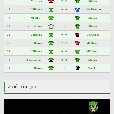
8
MCOran
2 - 2
USBiskra
11
USBiskra
0 - 0
WATlemcen
12
MCAlger
1 - 1
USBiskra
20
RCRélizane
1 - 1
USBiskra
21
USBiskra
0 - 0
USMAlger
25
USBiskra
2 - 2
MCOran
29
USBiskra
0 - 0
MCAlger
30
CSConstantine
0 - 0
USBiskra
33
USBiskra
1 - 1
ESSétif
VIDÉOTHÈQUE