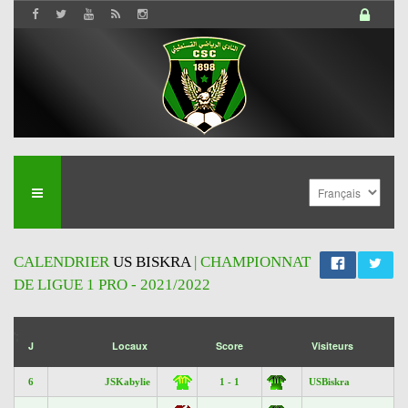
CALENDRIER
US BISKRA
| CHAMPIONNAT
DE LIGUE 1 PRO - 2021/2022
';
J
Locaux
Score
Visiteurs
6
JSKabylie
1 - 1
USBiskra