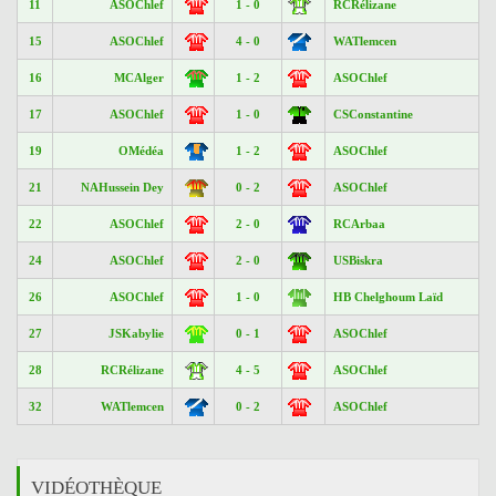
11
ASOChlef
1 - 0
RCRélizane
15
ASOChlef
4 - 0
WATlemcen
16
MCAlger
1 - 2
ASOChlef
17
ASOChlef
1 - 0
CSConstantine
19
OMédéa
1 - 2
ASOChlef
21
NAHussein Dey
0 - 2
ASOChlef
22
ASOChlef
2 - 0
RCArbaa
24
ASOChlef
2 - 0
USBiskra
26
ASOChlef
1 - 0
HB Chelghoum Laïd
27
JSKabylie
0 - 1
ASOChlef
28
RCRélizane
4 - 5
ASOChlef
32
WATlemcen
0 - 2
ASOChlef
VIDÉOTHÈQUE