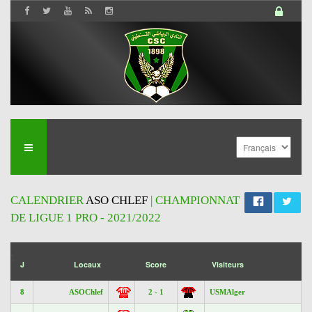
CALENDRIER
ASO CHLEF
| CHAMPIONNAT
DE LIGUE 1 PRO - 2021/2022
';
J
Locaux
Score
Visiteurs
8
ASOChlef
2 - 1
USMAlger