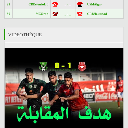
29
CRBélouizdad
_ - _
USMAlger
30
MCOran
_ - _
CRBélouizdad
VIDÉOTHÈQUE