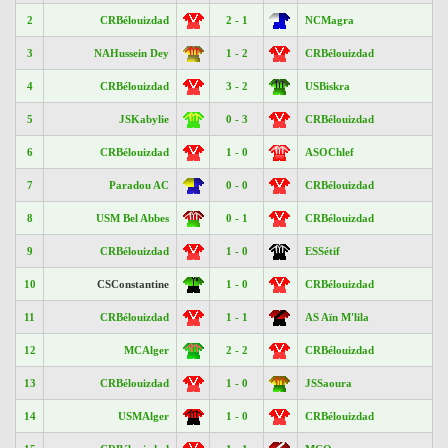
2
CRBélouizdad
2 - 1
NCMagra
3
NAHussein Dey
1 - 2
CRBélouizdad
4
CRBélouizdad
3 - 2
USBiskra
5
JSKabylie
0 - 3
CRBélouizdad
6
CRBélouizdad
1 - 0
ASOChlef
7
Paradou AC
0 - 0
CRBélouizdad
8
USM Bel Abbes
0 - 1
CRBélouizdad
9
CRBélouizdad
1 - 0
ESSétif
10
CSConstantine
1 - 0
CRBélouizdad
11
CRBélouizdad
1 - 1
AS Aïn M'lila
12
MCAlger
2 - 2
CRBélouizdad
13
CRBélouizdad
1 - 0
JSSaoura
14
USMAlger
1 - 0
CRBélouizdad