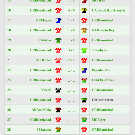
15
CRBélouizdad
1 - 1
MCOran
16
CRBélouizdad
4 - 0
CA Bordj Bou Arreridj
17
NCMagra
1 - 1
CRBélouizdad
18
CRBélouizdad
1 - 0
NAHussein Dey
19
USBiskra
1 - 0
CRBélouizdad
20
CRBélouizdad
3 - 1
JSKabylie
21
ASOChlef
2 - 2
CRBélouizdad
22
CRBélouizdad
_ - _
Paradou AC
23
CRBélouizdad
_ - _
USM Bel Abbes
24
ESSétif
_ - _
CRBélouizdad
25
CRBélouizdad
_ - _
CSConstantine
26
AS Aïn M'lila
_ - _
CRBélouizdad
27
CRBélouizdad
_ - _
MCAlger
28
JSSaoura
_ - _
CRBélouizdad