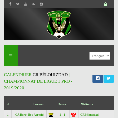
CALENDRIER
CR BÉLOUIZDAD
|
CHAMPIONNAT DE LIGUE 1 PRO -
2019/2020
';
J
Locaux
Score
Visiteurs
1
CA Bordj Bou Arreridj
1 - 1
CRBélouizdad