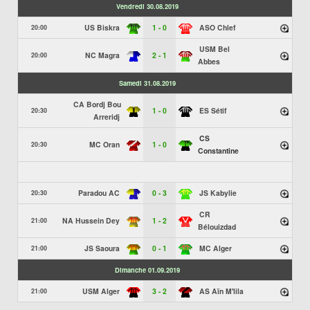
Vendredi 30.08.2019
US Biskra
1 - 0
ASO Chlef
20:00
USM Bel
NC Magra
2 - 1
20:00
Abbes
Samedi 31.08.2019
CA Bordj Bou
1 - 0
ES Sétif
20:30
Arreridj
CS
MC Oran
1 - 0
20:30
Constantine
Paradou AC
0 - 3
JS Kabylie
20:30
CR
NA Hussein Dey
1 - 2
21:00
Bélouizdad
JS Saoura
0 - 1
MC Alger
21:00
Dimanche 01.09.2019
USM Alger
3 - 2
AS Aïn M'lila
21:00