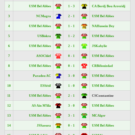
2
USM Bel Abbes
1 - 3
CA Bordj Bou Arreridj
3
NCMagra
2 - 1
USM Bel Abbes
4
USM Bel Abbes
1 - 1
NAHussein Dey
5
USBiskra
1 - 2
USM Bel Abbes
6
USM Bel Abbes
2 - 1
JSKabylie
7
ASOChlef
0 - 1
USM Bel Abbes
8
USM Bel Abbes
0 - 1
CRBélouizdad
9
Paradou AC
3 - 0
USM Bel Abbes
10
ESSétif
1 - 0
USM Bel Abbes
11
USM Bel Abbes
2 - 1
CSConstantine
12
AS Aïn M'lila
3 - 0
USM Bel Abbes
13
USM Bel Abbes
3 - 1
MCAlger
14
JSSaoura
0 - 1
USM Bel Abbes