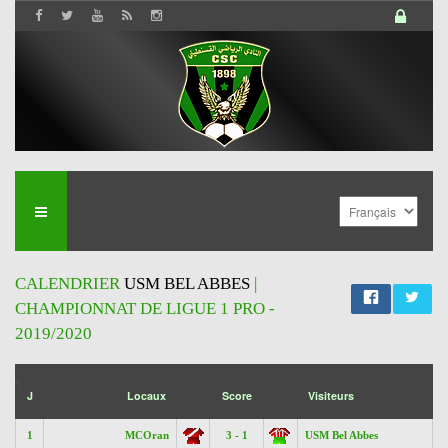
CALENDRIER
USM BEL ABBES
|
CHAMPIONNAT DE LIGUE 1 PRO -
2019/2020
';
J
Locaux
Score
Visiteurs
1
MCOran
3 - 1
USM Bel Abbes