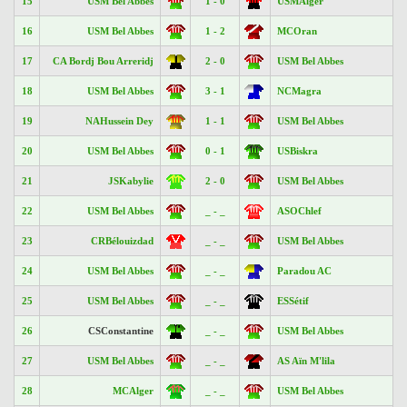
15
USM Bel Abbes
1 - 0
USMAlger
16
USM Bel Abbes
1 - 2
MCOran
17
CA Bordj Bou Arreridj
2 - 0
USM Bel Abbes
18
USM Bel Abbes
3 - 1
NCMagra
19
NAHussein Dey
1 - 1
USM Bel Abbes
20
USM Bel Abbes
0 - 1
USBiskra
21
JSKabylie
2 - 0
USM Bel Abbes
22
USM Bel Abbes
_ - _
ASOChlef
23
CRBélouizdad
_ - _
USM Bel Abbes
24
USM Bel Abbes
_ - _
Paradou AC
25
USM Bel Abbes
_ - _
ESSétif
26
CSConstantine
_ - _
USM Bel Abbes
27
USM Bel Abbes
_ - _
AS Aïn M'lila
28
MCAlger
_ - _
USM Bel Abbes