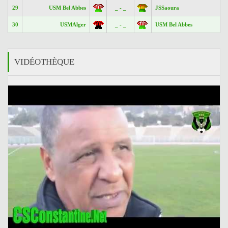
29
USM Bel Abbes
_ - _
JSSaoura
30
USMAlger
_ - _
USM Bel Abbes
VIDÉOTHÈQUE