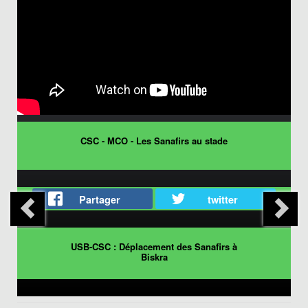
CSC - MCO - Les Sanafirs au stade
Partager
twitter
USB-CSC : Déplacement des Sanafirs à
Biskra