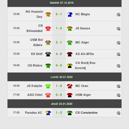
Samedi 07.12.2019
NA Hussein
0 - 1
NC Magra
15:00
Dey
CR
1 - 0
JS Saoura
15:00
Bélouizdad
USM Bel
3 - 1
MC Alger
15:00
Abbes
ES Sétif
4 - 0
AS Aïn M'lila
15:00
CA Bordj Bou
US Biskra
0 - 0
16:00
Arreridj
Lundi 20.01.2020
JS Kabylie
1 - 0
MC Oran
16:00
ASO Chlef
0 - 0
USM Alger
17:00
Jeudi 23.01.2020
Paradou AC
1 - 2
CS Constantine
17:00