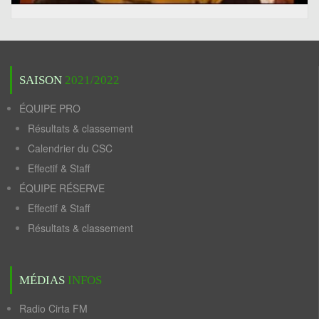
SAISON
2021/2022
ÉQUIPE PRO
Résultats & classement
Calendrier du CSC
Effectif & Staff
ÉQUIPE RÉSERVE
Effectif & Staff
Résultats & classement
MÉDIAS
INFOS
Radio Cirta FM