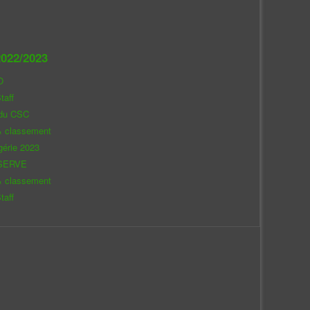
022/2023
O
taff
 du CSC
& classement
gérie 2023
SERVE
& classement
taff