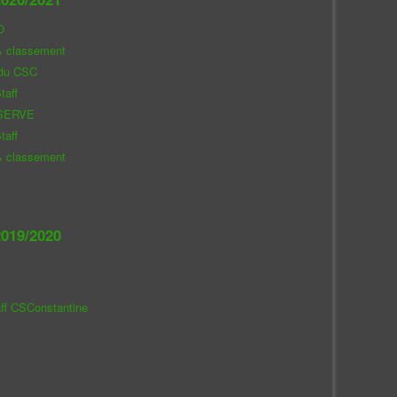
O
& classement
 du CSC
taff
SERVE
taff
& classement
019/2020
aff CSConstantine