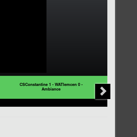
CSConstantine 1 - WATlemcen 0 -
Ambiance