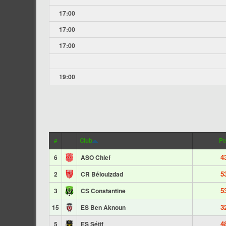
17:00
17:00
17:00
19:00
#
Club
Pt
4
6
ASO Chlef
5
2
CR Bélouizdad
5
3
CS Constantine
3
15
ES Ben Aknoun
4
5
ES Sétif