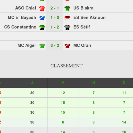
ASO Chlef
2 - 1
US Biskra
MC El Bayadh
1 - 0
ES Ben Aknoun
CS Constantine
1 - 2
ES Sétif
MC Alger
3 - 2
MC Oran
CLASSEMENT
s
J.
V
N
D
3
30
12
7
11
3
30
15
8
7
3
30
15
8
7
2
30
8
8
14
8
30
14
6
10