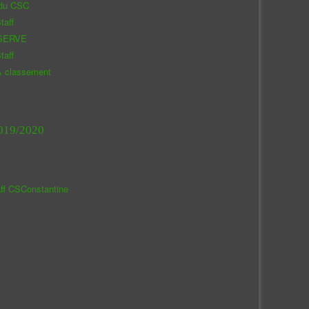
 du CSC
taff
SERVE
taff
& classement
019/2020
aff CSConstantine