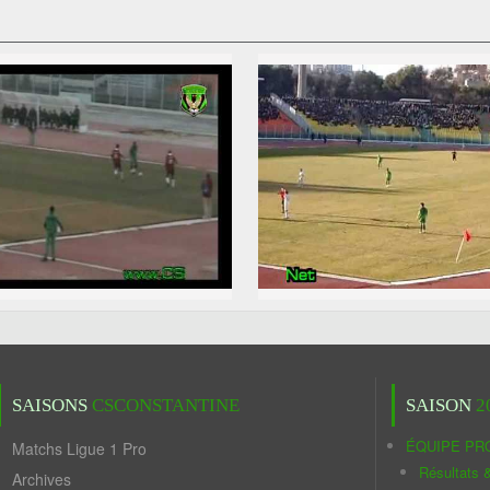
SAISONS
CSCONSTANTINE
SAISON
2
ÉQUIPE PR
Matchs Ligue 1 Pro
Résultats 
Archives