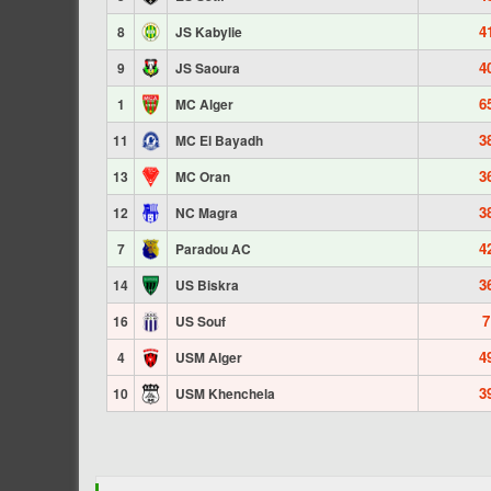
4
8
JS Kabylie
4
9
JS Saoura
6
1
MC Alger
3
11
MC El Bayadh
3
13
MC Oran
3
12
NC Magra
4
7
Paradou AC
3
14
US Biskra
7
16
US Souf
4
4
USM Alger
3
10
USM Khenchela