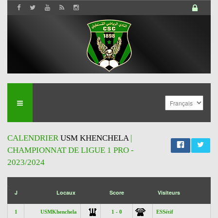
CALENDRIER
USM KHENCHELA
|
CHAMPIONNAT DE LIGUE 1 PRO -
2023/2024
';
J
Locaux
Score
Visiteurs
1
USMKhenchela
1 - 0
ESSétif