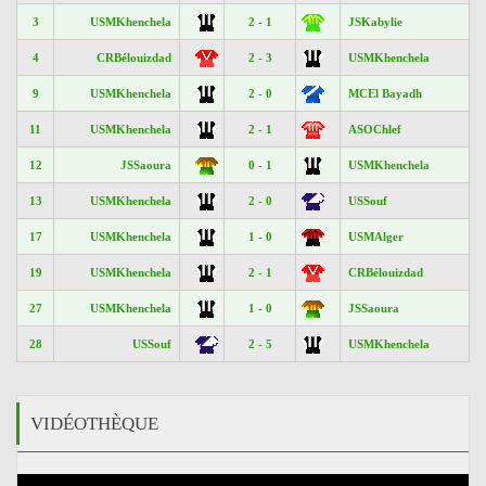
3
USMKhenchela
2 - 1
JSKabylie
4
CRBélouizdad
2 - 3
USMKhenchela
9
USMKhenchela
2 - 0
MCEl Bayadh
11
USMKhenchela
2 - 1
ASOChlef
12
JSSaoura
0 - 1
USMKhenchela
13
USMKhenchela
2 - 0
USSouf
17
USMKhenchela
1 - 0
USMAlger
19
USMKhenchela
2 - 1
CRBélouizdad
27
USMKhenchela
1 - 0
JSSaoura
28
USSouf
2 - 5
USMKhenchela
VIDÉOTHÈQUE