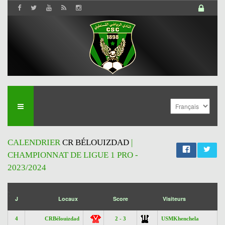
CALENDRIER
CR BÉLOUIZDAD
|
CHAMPIONNAT DE LIGUE 1 PRO -
2023/2024
';
J
Locaux
Score
Visiteurs
4
CRBélouizdad
2 - 3
USMKhenchela