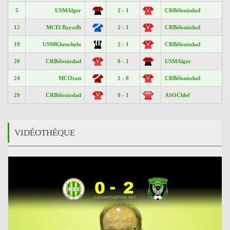
5
USMAlger
2 - 1
CRBélouizdad
12
MCEl Bayadh
2 - 1
CRBélouizdad
19
USMKhenchela
2 - 1
CRBélouizdad
20
CRBélouizdad
0 - 1
USMAlger
24
MCOran
1 - 0
CRBélouizdad
29
CRBélouizdad
0 - 1
ASOChlef
VIDÉOTHÈQUE