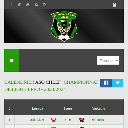
CALENDRIER
ASO CHLEF
| CHAMPIONNAT
DE LIGUE 1 PRO - 2023/2024
';
J
Locaux
Score
Visiteurs
1
ASOChlef
2 - 0
MCOran