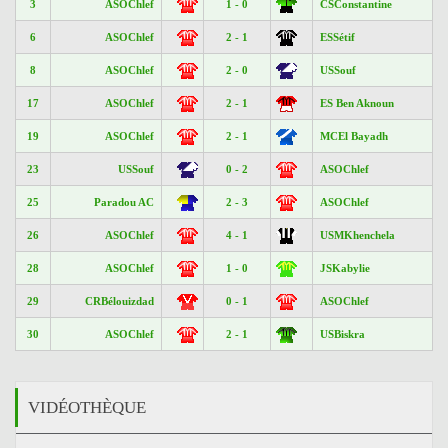
3
ASOChlef
1 - 0
CSConstantine
6
ASOChlef
2 - 1
ESSétif
8
ASOChlef
2 - 0
USSouf
17
ASOChlef
2 - 1
ES Ben Aknoun
19
ASOChlef
2 - 1
MCEl Bayadh
23
USSouf
0 - 2
ASOChlef
25
Paradou AC
2 - 3
ASOChlef
26
ASOChlef
4 - 1
USMKhenchela
28
ASOChlef
1 - 0
JSKabylie
29
CRBélouizdad
0 - 1
ASOChlef
30
ASOChlef
2 - 1
USBiskra
VIDÉOTHÈQUE