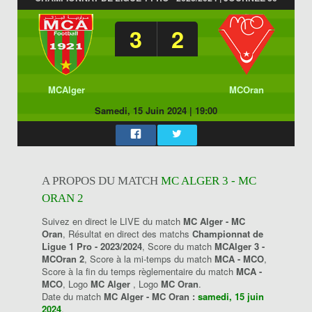
3
2
MCAlger
MCOran
Samedi, 15 Juin 2024
|
19:00
A PROPOS DU MATCH
MC ALGER 3 - MC
ORAN 2
Suivez en direct le LIVE du match
MC Alger - MC
Oran
, Résultat en direct des matchs
Championnat de
Ligue 1 Pro - 2023/2024
, Score du match
MCAlger 3 -
MCOran 2
, Score à la mi-temps du match
MCA - MCO
,
Score à la fin du temps règlementaire du match
MCA -
MCO
, Logo
MC Alger
, Logo
MC Oran
.
Date du match
MC Alger - MC Oran :
samedi, 15 juin
2024
.