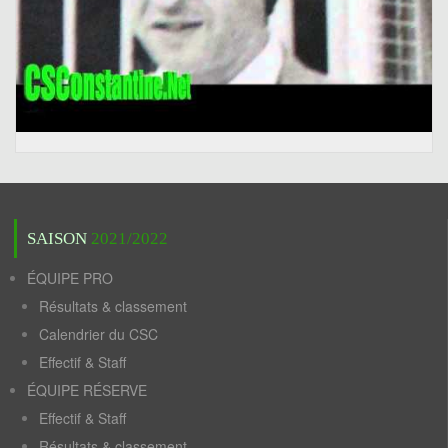
SAISON
2021/2022
ÉQUIPE PRO
Résultats & classement
Calendrier du CSC
Effectif & Staff
ÉQUIPE RÉSERVE
Effectif & Staff
Résultats & classement