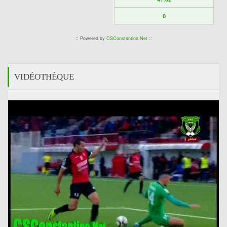
0
:: Powered by
CSConstantine.Net
::
VIDÉOTHÈQUE