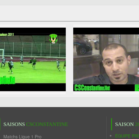
SAISONS
CSCONSTANTINE
SAISON
2
ÉQUIPE PR
Matchs Ligue 1 Pro