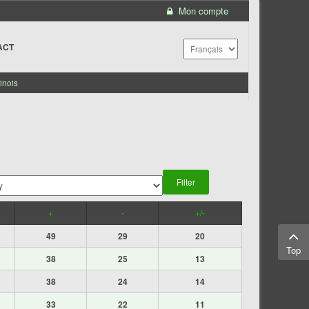
Mon compte
ACT
inois
+
-
+/-
49
29
20
Top
38
25
13
38
24
14
33
22
11