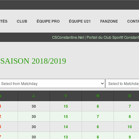
ITÉS
CLUB
ÉQUIPE PRO
ÉQUIPE U21
FANZONE
CONT
CSConstantine.Net | Portail du Club Sportif Constant
 SAISON 2018/2019
s
J.
V
N
D
3
30
15
8
7
2
30
15
7
8
8
30
14
6
10
7
30
13
8
9