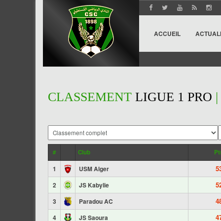
ACCUEIL
ACTUAL
CLASSEMENT
LIGUE 1 PRO
|
#
Club
Pt
5
1
USM Alger
5
2
JS Kabylie
4
3
Paradou AC
4
4
JS Saoura