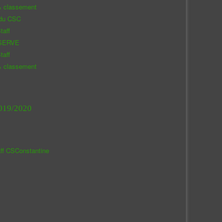
& classement
 du CSC
taff
SERVE
taff
& classement
019/2020
aff CSConstantine