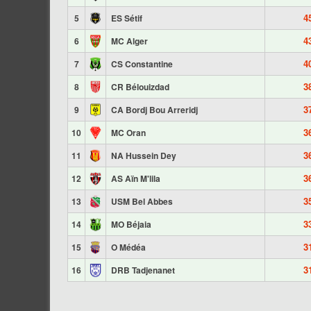
4
5
ES Sétif
4
6
MC Alger
4
7
CS Constantine
3
8
CR Bélouizdad
3
9
CA Bordj Bou Arreridj
3
10
MC Oran
3
11
NA Hussein Dey
3
12
AS Aïn M'lila
3
13
USM Bel Abbes
3
14
MO Béjaia
3
15
O Médéa
3
16
DRB Tadjenanet