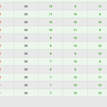
5
30
13
6
11
3
30
11
10
9
0
30
10
10
10
8
30
10
11
9
7
30
9
10
11
6
30
8
12
10
6
30
9
9
12
6
30
7
15
8
5
30
9
8
13
3
30
7
12
11
1
30
7
10
13
1
30
7
10
13