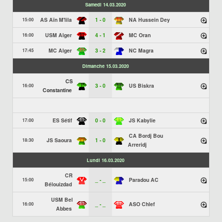
Samedi 14.03.2020
AS Aïn M'lila
1 - 0
NA Hussein Dey
15:00
USM Alger
4 - 1
MC Oran
16:00
MC Alger
3 - 2
NC Magra
17:45
Dimanche 15.03.2020
CS
3 - 0
US Biskra
16:00
Constantine
ES Sétif
0 - 0
JS Kabylie
17:00
CA Bordj Bou
JS Saoura
1 - 0
18:30
Arreridj
Lundi 16.03.2020
CR
_ - _
Paradou AC
15:00
Bélouizdad
USM Bel
_ - _
ASO Chlef
16:00
Abbes