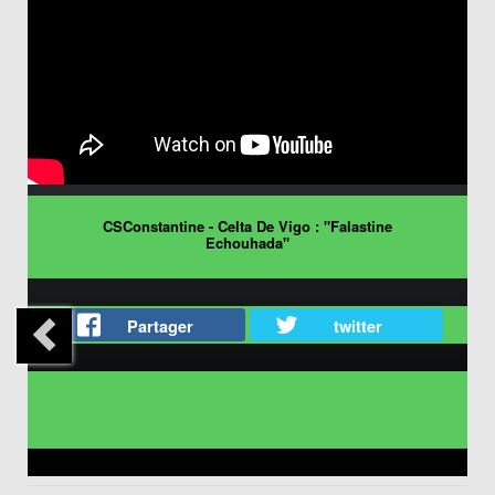
CSConstantine - Celta De Vigo : "Falastine
Echouhada"
Partager
twitter