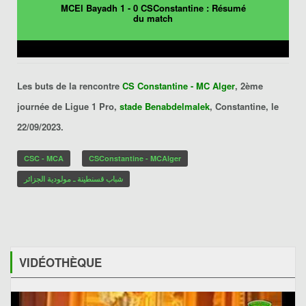
MCEl Bayadh 1 - 0 CSConstantine : Résumé
du match
Les buts de la rencontre
CS Constantine - MC Alger
, 2ème
journée de Ligue 1 Pro,
stade Benabdelmalek
, Constantine, le
22/09/2023.
CSC - MCA
CSConstantine - MCAlger
شباب قسنطينة ـ مولودية الجزائر
VIDÉOTHÈQUE