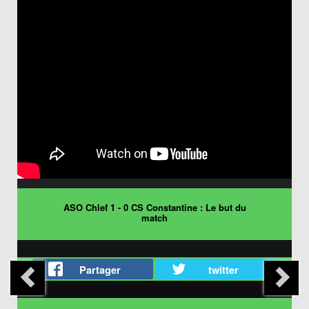
ASO Chlef 1 - 0 CS Constantine : Le but du
match
Partager
twitter