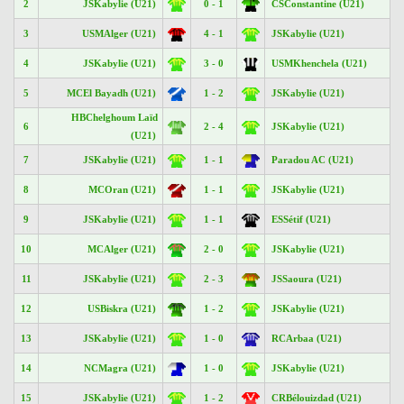
2
JSKabylie (U21)
0 - 1
CSConstantine (U21)
3
USMAlger (U21)
4 - 1
JSKabylie (U21)
4
JSKabylie (U21)
3 - 0
USMKhenchela (U21)
5
MCEl Bayadh (U21)
1 - 2
JSKabylie (U21)
HBChelghoum Laïd
6
2 - 4
JSKabylie (U21)
(U21)
7
JSKabylie (U21)
1 - 1
Paradou AC (U21)
8
MCOran (U21)
1 - 1
JSKabylie (U21)
9
JSKabylie (U21)
1 - 1
ESSétif (U21)
10
MCAlger (U21)
2 - 0
JSKabylie (U21)
11
JSKabylie (U21)
2 - 3
JSSaoura (U21)
12
USBiskra (U21)
1 - 2
JSKabylie (U21)
13
JSKabylie (U21)
1 - 0
RCArbaa (U21)
14
NCMagra (U21)
1 - 0
JSKabylie (U21)
15
JSKabylie (U21)
1 - 2
CRBélouizdad (U21)