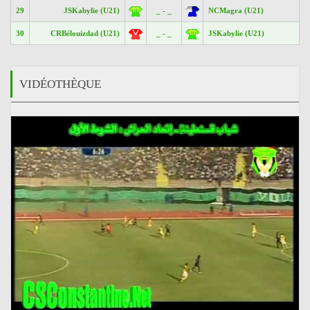
29
JSKabylie (U21)
_ - _
NCMagra (U21)
30
CRBélouizdad (U21)
_ - _
JSKabylie (U21)
VIDÉOTHÈQUE