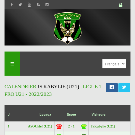
CALENDRIER
JS KABYLIE (U21)
| LIGUE 1
PRO U21 - 2022/2023
';
J
Locaux
Score
Visiteurs
1
ASOChlef (U21)
2 - 1
JSKabylie (U21)