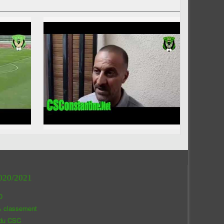
020/2021
O
& classement
 du CSC