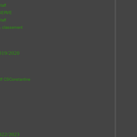
taff
SERVE
taff
& classement
019/2020
aff CSConstantine
022/2023