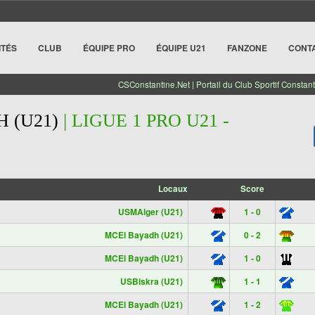
ITÉS
CLUB
ÉQUIPE PRO
ÉQUIPE U21
FANZONE
CONT
CSConstantine.Net | Portail du Club Sportif Constant
 (U21)
| LIGUE 1 PRO U21 -
Locaux
Score
USMAlger (U21)
1 - 0
MCEl Bayadh (U21)
0 - 2
MCEl Bayadh (U21)
1 - 0
USBiskra (U21)
1 - 1
MCEl Bayadh (U21)
1 - 2