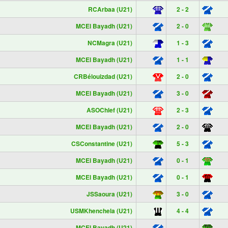
RCArbaa (U21)
2 - 2
MCEl Bayadh (U21)
2 - 0
NCMagra (U21)
1 - 3
MCEl Bayadh (U21)
1 - 1
CRBélouizdad (U21)
2 - 0
MCEl Bayadh (U21)
3 - 0
ASOChlef (U21)
2 - 3
MCEl Bayadh (U21)
2 - 0
CSConstantine (U21)
5 - 3
MCEl Bayadh (U21)
0 - 1
MCEl Bayadh (U21)
0 - 1
JSSaoura (U21)
3 - 0
USMKhenchela (U21)
4 - 4
MCEl Bayadh (U21)
_ - _