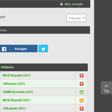
Mon compte
ACT
inois
Partager
Visiteurs
MCEl Bayadh (U21)
JSSaoura (U21)
Top
USMKhenchela (U21)
MCEl Bayadh (U21)
JSKabylie (U21)