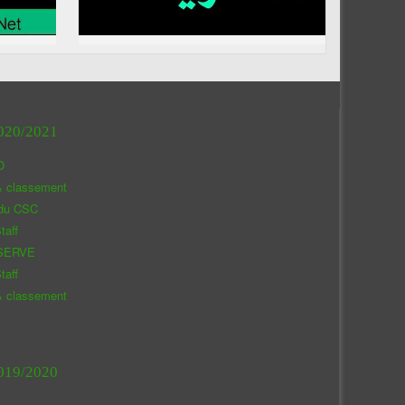
020/2021
O
& classement
 du CSC
taff
SERVE
taff
& classement
019/2020