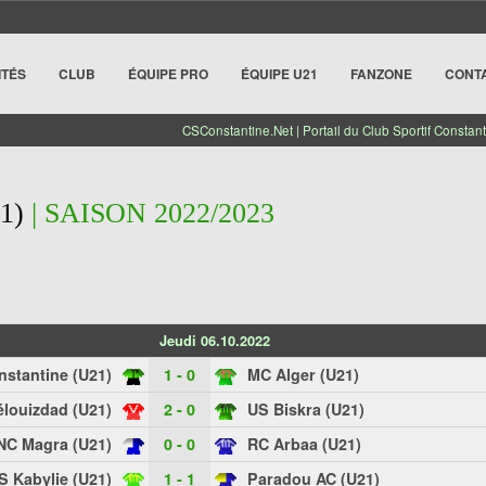
ITÉS
CLUB
ÉQUIPE PRO
ÉQUIPE U21
FANZONE
CONT
CSConstantine.Net | Portail du Club Sportif Constant
1)
| SAISON 2022/2023
Jeudi 06.10.2022
stantine (U21)
1 - 0
MC Alger (U21)
louizdad (U21)
2 - 0
US Biskra (U21)
NC Magra (U21)
0 - 0
RC Arbaa (U21)
S Kabylie (U21)
1 - 1
Paradou AC (U21)