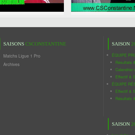
SAISONS
CSCONSTANTINE
SAISON
2
ÉQUIPE PR
Matchs Ligue 1 Pro
Résultats 
Archives
Calendrier
Effectif & S
ÉQUIPE RÉ
Effectif & S
Résultats 
SAISON
2