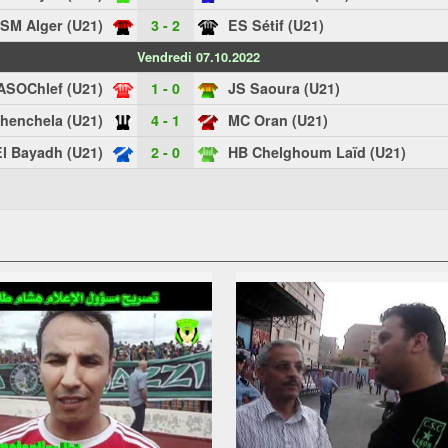
SM Alger (U21)
3 - 2
ES Sétif (U21)
Vendredi 07.10.2022
ASOChlef (U21)
1 - 0
JS Saoura (U21)
henchela (U21)
4 - 1
MC Oran (U21)
l Bayadh (U21)
2 - 0
HB Chelghoum Laïd (U21)