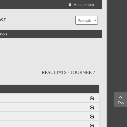
Mon compte
ACT
inois
RÉSULTATS - JOURNÉE 7
Top