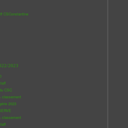
aff CSConstantine
022/2023
O
taff
 du CSC
& classement
gérie 2023
SERVE
& classement
taff