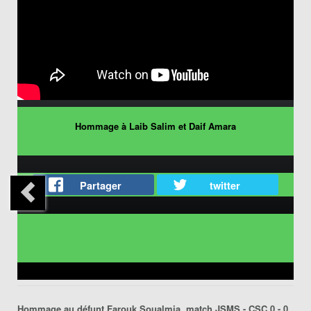
Hommage à Laib Salim et Daif Amara
Partager
twitter
Hommage au défunt Farouk Soualmia, match JSMS - CSC 0 - 0,