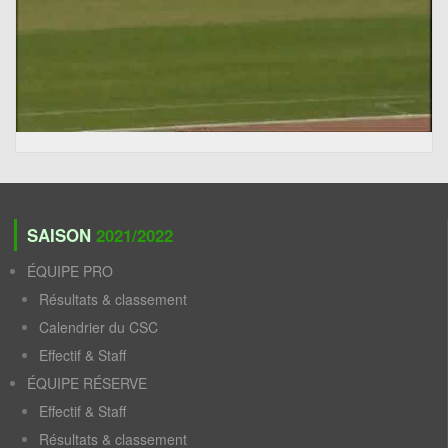
SAISON
2021/2022
ÉQUIPE PRO
Résultats & classement
Calendrier du CSC
Effectif & Staff
ÉQUIPE RÉSERVE
Effectif & Staff
Résultats & classement