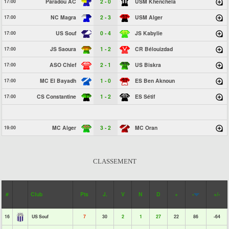
Paradou AC
2 - 0
USM Khenchela
17:00
NC Magra
2 - 3
USM Alger
17:00
US Souf
0 - 4
JS Kabylie
17:00
JS Saoura
1 - 2
CR Bélouizdad
17:00
ASO Chlef
2 - 1
US Biskra
17:00
MC El Bayadh
1 - 0
ES Ben Aknoun
17:00
CS Constantine
1 - 2
ES Sétif
17:00
MC Alger
3 - 2
MC Oran
19:00
CLASSEMENT
#
Club
Pts
J.
V
N
D
+
-
+/-
16
US Souf
7
30
2
1
27
22
86
-64