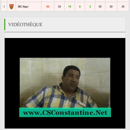
1
MC Alger
65
30
19
8
3
55
20
35
VIDÉOTHÈQUE