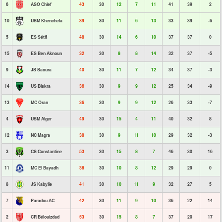
6
ASO Chlef
43
30
12
7
11
41
39
2
10
USM Khenchela
39
30
11
6
13
33
39
-6
5
ES Sétif
48
30
14
6
10
37
37
0
15
ES Ben Aknoun
32
30
8
8
14
32
37
-5
9
JS Saoura
40
30
11
7
12
34
37
-3
14
US Biskra
36
30
9
9
12
25
34
-9
13
MC Oran
36
30
9
9
12
26
33
-7
4
USM Alger
49
30
15
4
11
40
32
8
12
NC Magra
38
30
9
11
10
29
32
-3
3
CS Constantine
53
30
15
8
7
46
30
16
11
MC El Bayadh
38
30
10
8
12
29
29
0
8
JS Kabylie
41
30
10
11
9
32
27
5
7
Paradou AC
42
30
11
9
10
36
22
14
2
CR Bélouizdad
53
30
15
8
7
37
20
17