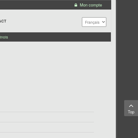
Mon compte
ACT
inois
Top