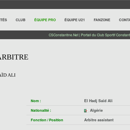
ITÉS
CLUB
ÉQUIPE PRO
ÉQUIPE U21
FANZONE
CONT
CSConstantine.Net | Portail du Club Sportif Constant
ARBITRE
AÏD ALI
El Hadj Saïd Ali
Nom :
Algérie
Nationalité :
Arbitre assistant
Fonction / Position