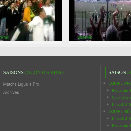
SAISONS
CSCONSTANTINE
SAISON
2
ÉQUIPE PR
Matchs Ligue 1 Pro
Résultats 
Archives
Calendrier
Effectif & S
ÉQUIPE RÉ
Effectif & S
Résultats 