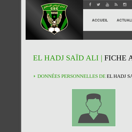
ACCUEIL
ACTUAL
EL HADJ SAÏD ALI |
FICHE 
DONNÉES PERSONNELLES DE
EL HADJ S