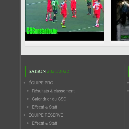
SAISON
2021/2022
ÉQUIPE PRO
Résultats & classement
Calendrier du CSC
Effectif & Staff
ÉQUIPE RÉSERVE
Effectif & Staff