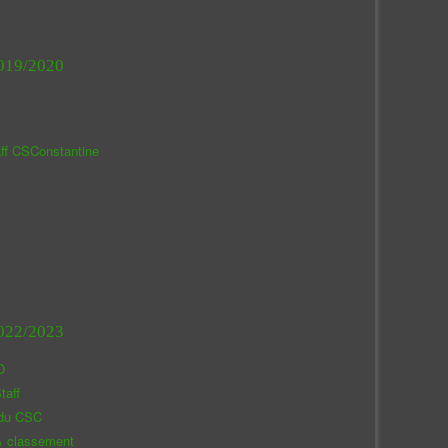
019/2020
aff CSConstantine
022/2023
O
taff
 du CSC
& classement