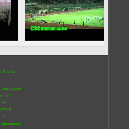
020/2021
O
& classement
 du CSC
taff
SERVE
taff
& classement