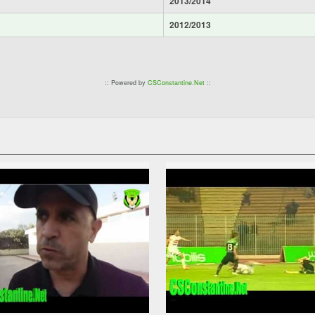
2013/2014
2012/2013
:: Powered by
CSConstantine.Net
::