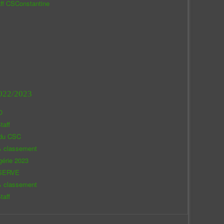
aff CSConstantine
022/2023
O
taff
 du CSC
& classement
gérie 2023
SERVE
& classement
taff