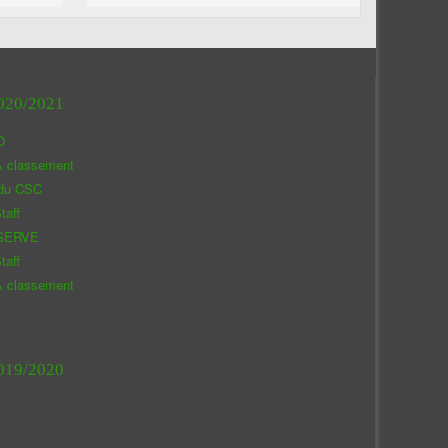
020/2021
O
& classement
 du CSC
taff
SERVE
taff
& classement
019/2020