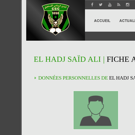
ACCUEIL
ACTUAL
EL HADJ SAÏD ALI |
FICHE 
DONNÉES PERSONNELLES DE
EL HADJ S