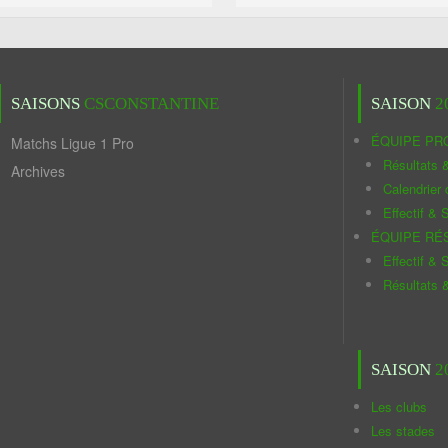
SAISONS
CSCONSTANTINE
SAISON
2
ÉQUIPE PR
Matchs Ligue 1 Pro
Résultats 
Archives
Calendrier
Effectif & S
ÉQUIPE RÉ
Effectif & S
Résultats 
SAISON
2
Les clubs
Les stades