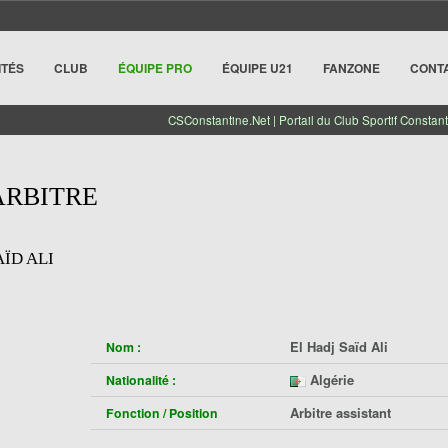
ITÉS
CLUB
ÉQUIPE PRO
ÉQUIPE U21
FANZONE
CONT
CSConstantine.Net | Portail du Club Sportif Constant
ARBITRE
AÏD ALI
El Hadj Saïd Ali
Nom :
Algérie
Nationalité :
Arbitre assistant
Fonction / Position