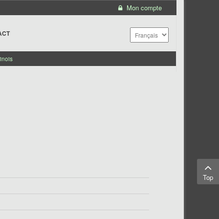
Mon compte
ACT
inois
Top