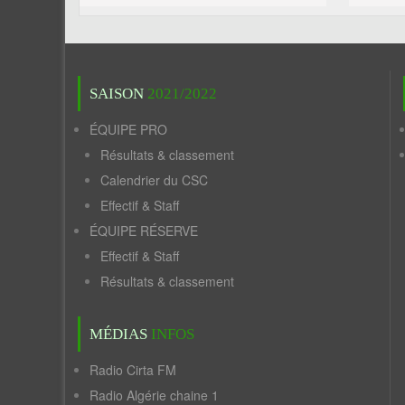
SAISON
2021/2022
ÉQUIPE PRO
Résultats & classement
Calendrier du CSC
Effectif & Staff
ÉQUIPE RÉSERVE
Effectif & Staff
Résultats & classement
MÉDIAS
INFOS
Radio Cirta FM
Radio Algérie chaine 1