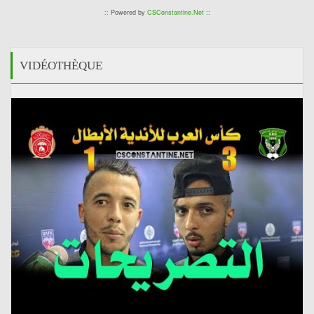
:: Powered by
CSConstantine.Net
::
VIDÉOTHÈQUE