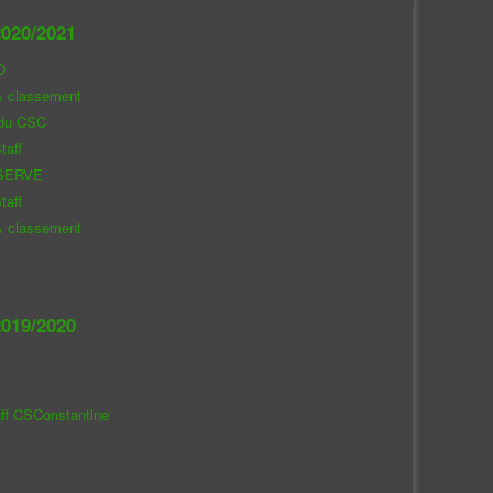
020/2021
O
& classement
 du CSC
taff
SERVE
taff
& classement
019/2020
aff CSConstantine