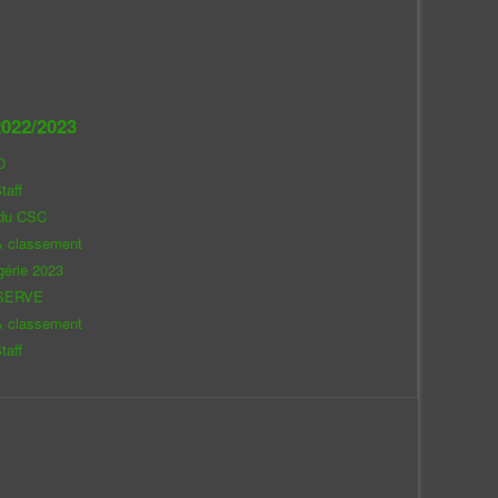
022/2023
O
taff
 du CSC
& classement
gérie 2023
SERVE
& classement
taff