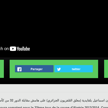
Partager
twitter
ن
اسماعيل بلقايدية
(معلق التلفزيون الجزائري) على هامش مقابلة
الدور 32 من كأس الجمهورية
aoura
comptant pour le 32ème tour de
la coupe d'Algérie 2013/2014
, Con