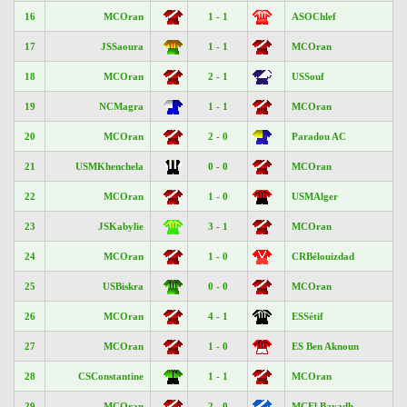
16
MCOran
1 - 1
ASOChlef
17
JSSaoura
1 - 1
MCOran
18
MCOran
2 - 1
USSouf
19
NCMagra
1 - 1
MCOran
20
MCOran
2 - 0
Paradou AC
21
USMKhenchela
0 - 0
MCOran
22
MCOran
1 - 0
USMAlger
23
JSKabylie
3 - 1
MCOran
24
MCOran
1 - 0
CRBélouizdad
25
USBiskra
0 - 0
MCOran
26
MCOran
4 - 1
ESSétif
27
MCOran
1 - 0
ES Ben Aknoun
28
CSConstantine
1 - 1
MCOran
29
MCOran
2 - 0
MCEl Bayadh