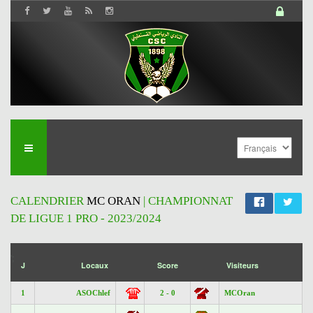
CALENDRIER
MC ORAN
| CHAMPIONNAT
DE LIGUE 1 PRO - 2023/2024
';
J
Locaux
Score
Visiteurs
1
ASOChlef
2 - 0
MCOran