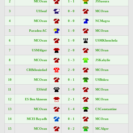
2
MCOran
1 - 1
JSSaoura
3
USSouf
0 - 0
MCOran
4
MCOran
0 - 0
NCMagra
5
Paradou AC
1 - 0
MCOran
6
MCOran
1 - 0
USMKhenchela
7
USMAlger
2 - 0
MCOran
8
MCOran
1 - 3
JSKabylie
9
CRBélouizdad
2 - 0
MCOran
10
MCOran
0 - 1
USBiskra
11
ESSétif
1 - 0
MCOran
12
ES Ben Aknoun
2 - 1
MCOran
13
MCOran
1 - 4
CSConstantine
14
MCEl Bayadh
0 - 1
MCOran
15
MCOran
0 - 2
MCAlger