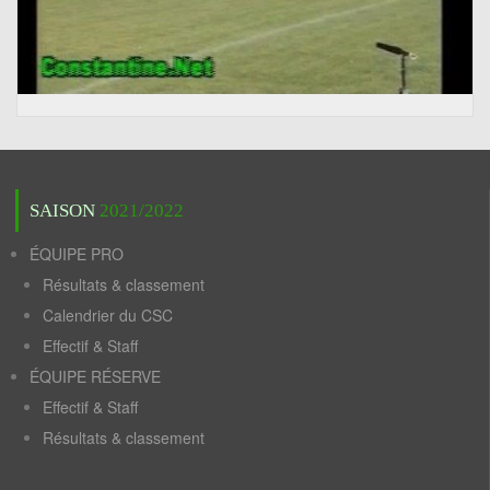
SAISON
2021/2022
ÉQUIPE PRO
Résultats & classement
Calendrier du CSC
Effectif & Staff
ÉQUIPE RÉSERVE
Effectif & Staff
Résultats & classement