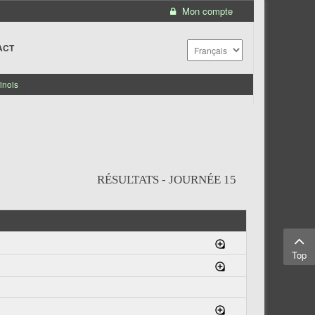
Mon compte
ACT
inois
RÉSULTATS - JOURNÉE 15
Top