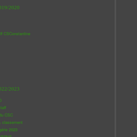
019/2020
aff CSConstantine
022/2023
O
taff
 du CSC
& classement
gérie 2023
SERVE