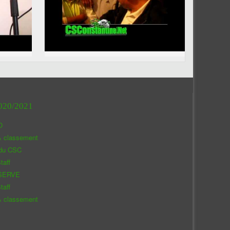
020/2021
O
& classement
 du CSC
taff
SERVE
taff
& classement