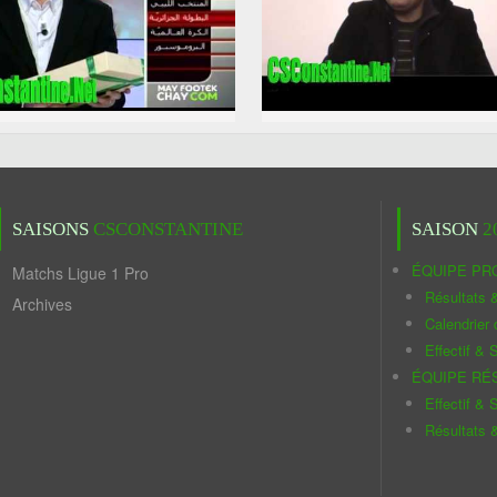
SAISONS
CSCONSTANTINE
SAISON
2
ÉQUIPE PR
Matchs Ligue 1 Pro
Résultats 
Archives
Calendrier
Effectif & S
ÉQUIPE RÉ
Effectif & S
Résultats 