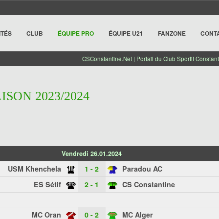
ITÉS
CLUB
ÉQUIPE PRO
ÉQUIPE U21
FANZONE
CONT
CSConstantine.Net | Portail du Club Sportif Constant
AISON 2023/2024
Vendredi 26.01.2024
USM Khenchela
1 - 2
Paradou AC
ES Sétif
2 - 1
CS Constantine
MC Oran
0 - 2
MC Alger