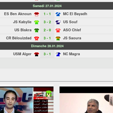
Samedi 27.01.2024
ES Ben Aknoun
1 - 1
MC El Bayadh
JS Kabylie
3 - 2
US Souf
US Biskra
2 - 0
ASO Chlef
CR Bélouizdad
3 - 1
JS Saoura
Dimanche 28.01.2024
USM Alger
3 - 1
NC Magra